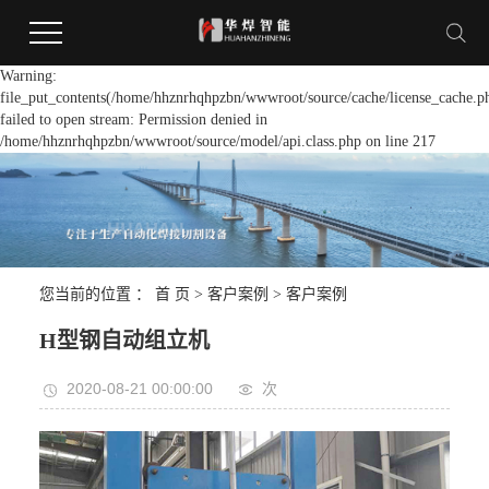
Warning:
file_put_contents(/home/hhznrhqhpzbn/wwwroot/source/cache/license_cache.p
failed to open stream: Permission denied in
/home/hhznrhqhpzbn/wwwroot/source/model/api.class.php on line 217
您当前的位置 ：
首 页
>
客户案例
>
客户案例
H型钢自动组立机
2020-08-21 00:00:00
次