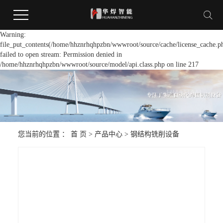
Warning:
file_put_contents(/home/hhznrhqhpzbn/wwwroot/source/cache/license_cache.p
failed to open stream: Permission denied in
/home/hhznrhqhpzbn/wwwroot/source/model/api.class.php on line 217
您当前的位置 ：
首 页
>
产品中心
>
钢结构铣削设备